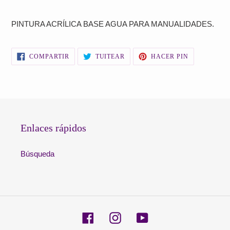
Agregando
el
PINTURA ACRÍLICA BASE AGUA PARA MANUALIDADES.
producto
a
tu
COMPARTIR
TUITEAR
PINEAR
COMPARTIR
TUITEAR
HACER PIN
carrito
EN
EN
EN
FACEBOOK
TWITTER
PINTEREST
de
compra
Enlaces rápidos
Búsqueda
Facebook
Instagram
YouTube