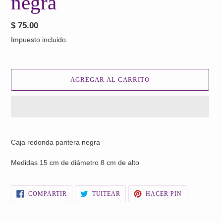
negra
Precio
$ 75.00
habitual
Impuesto incluido.
AGREGAR AL CARRITO
Agregando
el
Caja redonda pantera negra
producto
a
Medidas 15 cm de diámetro 8 cm de alto
tu
carrito
de
COMPARTIR
TUITEAR
PINEAR
COMPARTIR
TUITEAR
HACER PIN
EN
EN
EN
compra
FACEBOOK
TWITTER
PINTEREST