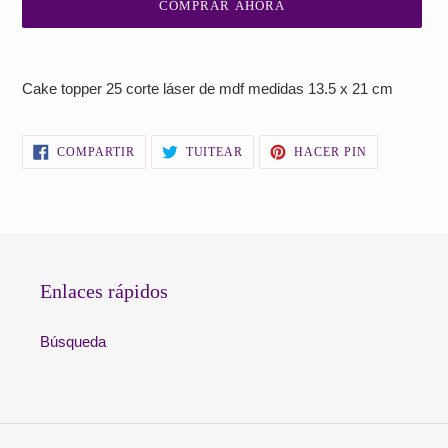
COMPRAR AHORA
Agregando
el
Cake topper 25 corte láser de mdf medidas 13.5 x 21 cm
producto
a
tu
COMPARTIR
TUITEAR
PINEAR
COMPARTIR
TUITEAR
HACER PIN
carrito
EN
EN
EN
FACEBOOK
TWITTER
PINTEREST
de
compra
Enlaces rápidos
Búsqueda