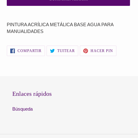
Agregando
el
PINTURA ACRÍLICA METÁLICA BASE AGUA PARA
producto
MANUALIDADES
a
tu
carrito
COMPARTIR
TUITEAR
PINEAR
COMPARTIR
TUITEAR
HACER PIN
de
EN
EN
EN
FACEBOOK
TWITTER
PINTEREST
compra
Enlaces rápidos
Búsqueda