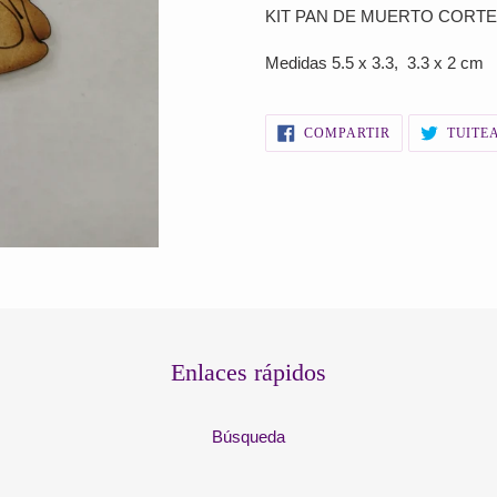
el
KIT PAN DE MUERTO CORTE
producto
a
Medidas 5.5 x 3.3, 3.3 x 2 cm
tu
carrito
de
COMPARTIR
COMPARTIR
TUITE
EN
compra
FACEBOOK
Enlaces rápidos
Búsqueda