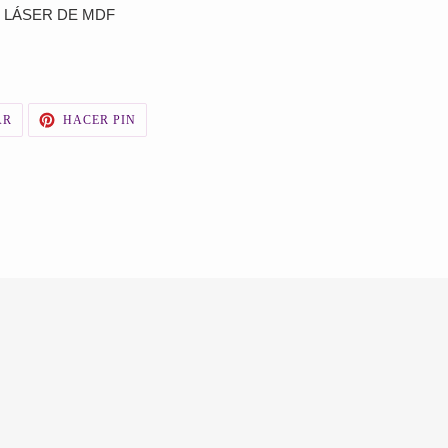
 LÁSER DE MDF
TUITEAR
PINEAR
AR
HACER PIN
EN
EN
TWITTER
PINTEREST