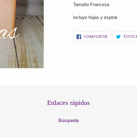
el
Tamaño Francesa
producto
a
incluye hojas y espiral
tu
carrito
de
COMPARTIR
COMPARTIR
TUITE
EN
compra
FACEBOOK
Enlaces rápidos
Búsqueda