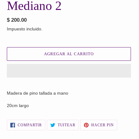
Mediano 2
Precio
$ 200.00
habitual
Impuesto incluido.
AGREGAR AL CARRITO
Agregando
el
Madera de pino tallada a mano
producto
a
20cm largo
tu
carrito
de
COMPARTIR
TUITEAR
PINEAR
COMPARTIR
TUITEAR
HACER PIN
EN
EN
EN
compra
FACEBOOK
TWITTER
PINTEREST