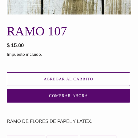
RAMO 107
Precio
$ 15.00
habitual
Impuesto incluido.
AGREGAR AL CARRITO
COMPRAR AHORA
Agregando
el
RAMO DE FLORES DE PAPEL Y LATEX.
producto
a
tu