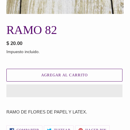
RAMO 82
Precio
$ 20.00
habitual
Impuesto incluido.
AGREGAR AL CARRITO
Agregando
el
RAMO DE FLORES DE PAPEL Y LATEX.
producto
a
tu
COMPARTIR
TUITEAR
PINEAR