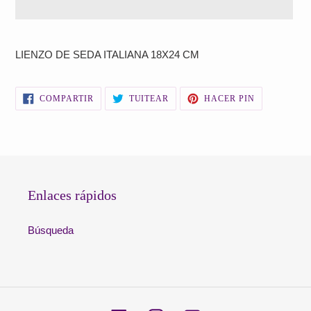
Agregando
el
LIENZO DE SEDA ITALIANA 18X24 CM
producto
a
tu
COMPARTIR
TUITEAR
PINEAR
COMPARTIR
TUITEAR
HACER PIN
carrito
EN
EN
EN
FACEBOOK
TWITTER
PINTEREST
de
compra
Enlaces rápidos
Búsqueda