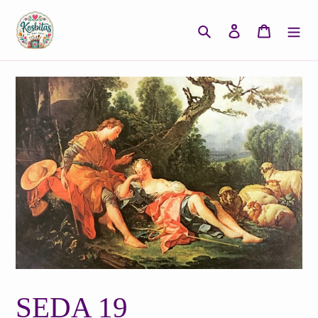
Ir
directamente
Buscar
Ingresar
Carrito
al
contenido
SEDA 19