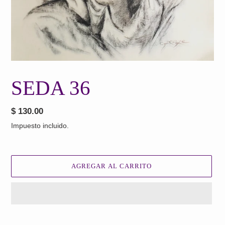
SEDA 36
Precio
$ 130.00
habitual
Impuesto incluido.
AGREGAR AL CARRITO
Agregando
el