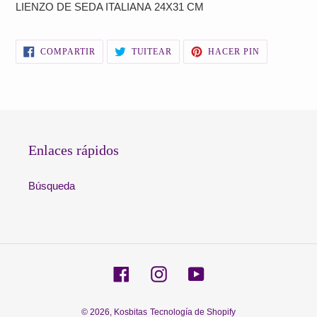
LIENZO DE SEDA ITALIANA
24X31 CM
producto
a
tu
COMPARTIR
TUITEAR
PINEAR
COMPARTIR
TUITEAR
HACER PIN
carrito
EN
EN
EN
FACEBOOK
TWITTER
PINTEREST
de
compra
Enlaces rápidos
Búsqueda
Facebook
Instagram
YouTube
© 2026,
Kosbitas
Tecnología de Shopify