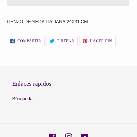
Agregando
el
LIENZO DE SEDA ITALIANA
24X31 CM
producto
a
tu
COMPARTIR
TUITEAR
PINEAR
COMPARTIR
TUITEAR
HACER PIN
carrito
EN
EN
EN
FACEBOOK
TWITTER
PINTEREST
de
compra
Enlaces rápidos
Búsqueda
Facebook
Instagram
YouTube