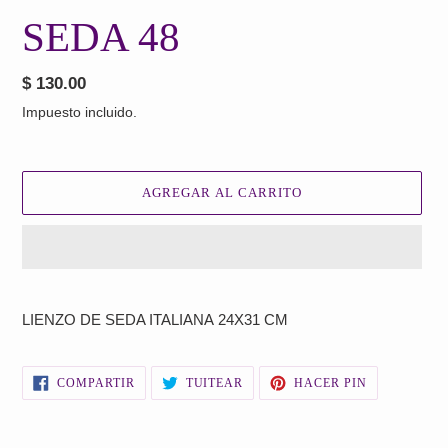
SEDA 48
Precio
$ 130.00
habitual
Impuesto incluido.
AGREGAR AL CARRITO
Agregando
el
LIENZO DE SEDA ITALIANA
24X31 CM
producto
a
tu
COMPARTIR
TUITEAR
PINEAR
COMPARTIR
TUITEAR
HACER PIN
carrito
EN
EN
EN
FACEBOOK
TWITTER
PINTEREST
de
compra