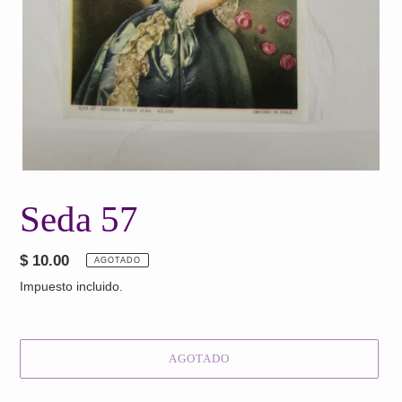
Seda 57
Precio
$ 10.00
AGOTADO
habitual
Impuesto incluido.
AGOTADO