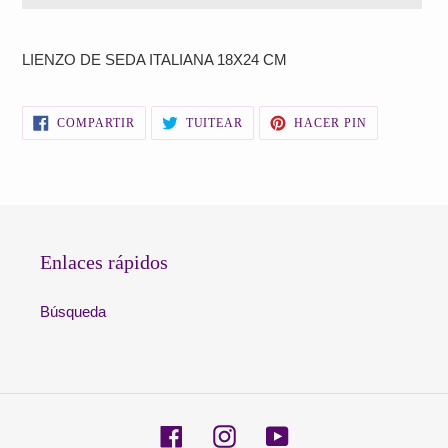
Agregando
el
LIENZO DE SEDA ITALIANA 18X24 CM
producto
a
tu
COMPARTIR
TUITEAR
PINEAR
COMPARTIR
TUITEAR
HACER PIN
carrito
EN
EN
EN
FACEBOOK
TWITTER
PINTEREST
de
compra
Enlaces rápidos
Búsqueda
Facebook
Instagram
YouTube