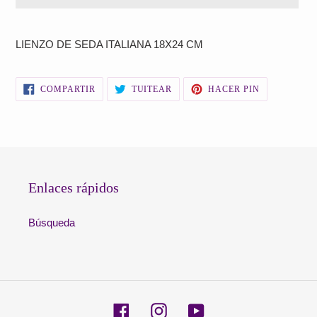
Agregando
el
LIENZO DE SEDA ITALIANA 18X24 CM
producto
a
tu
COMPARTIR
TUITEAR
PINEAR
COMPARTIR
TUITEAR
HACER PIN
carrito
EN
EN
EN
FACEBOOK
TWITTER
PINTEREST
de
compra
Enlaces rápidos
Búsqueda
Facebook
Instagram
YouTube