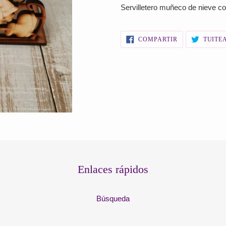
el
Servilletero muñeco de nieve co
producto
a
tu
COMPARTIR
COMPARTIR
TUITE
EN
carrito
FACEBOOK
de
compra
Enlaces rápidos
Búsqueda