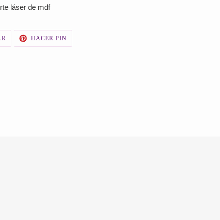
rte láser de mdf
TUITEAR
PINEAR
AR
HACER PIN
EN
EN
TWITTER
PINTEREST