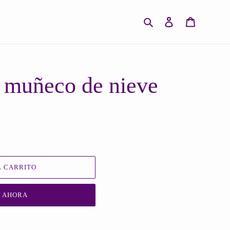
Buscar
Ingresar
Carrito
o muñeco de nieve
 CARRITO
 AHORA