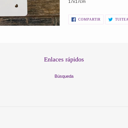
17x17cm
producto
a
tu
COMPARTIR
COMPARTIR
TUITE
EN
carrito
FACEBOOK
de
compra
Enlaces rápidos
Búsqueda